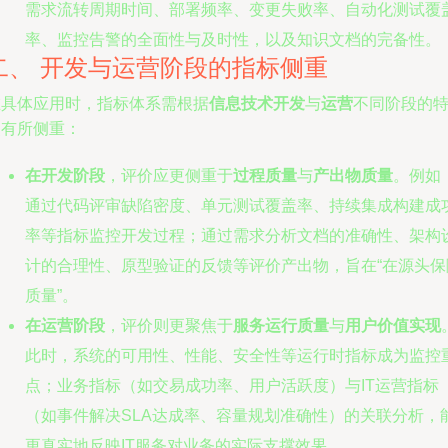
需求流转周期时间、部署频率、变更失败率、自动化测试覆
率、监控告警的全面性与及时性，以及知识文档的完备性。
二、 开发与运营阶段的指标侧重
在具体应用时，指标体系需根据
信息技术开发
与
运营
不同阶段的
点有所侧重：
在开发阶段
，评价应更侧重于
过程质量
与
产出物质量
。例如
通过代码评审缺陷密度、单元测试覆盖率、持续集成构建成
率等指标监控开发过程；通过需求分析文档的准确性、架构
计的合理性、原型验证的反馈等评价产出物，旨在“在源头保
质量”。
在运营阶段
，评价则更聚焦于
服务运行质量
与
用户价值实现
此时，系统的可用性、性能、安全性等运行时指标成为监控
点；业务指标（如交易成功率、用户活跃度）与IT运营指标
（如事件解决SLA达成率、容量规划准确性）的关联分析，
更真实地反映IT服务对业务的实际支撑效果。