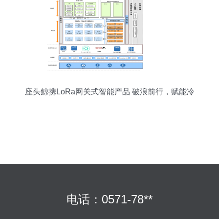
座头鲸携LoRa网关式智能产品 破浪前行，赋能冷
链物流物联新基建
电话：0571-78**