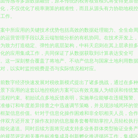
地面传感等多源数据融合，原本传统的税务核查模式将变得更加
能化，不仅优化了税率测算的精准性，而且从源头有力协助地税
管工作。
方案中所应用的关键技术优势包括高效的数据处理能力、全生命
期的运营管理手段以及云端智能分析的有机协同。在技术开发上
华为致力打造稳定、弹性的底层架构，中科天启则在其上层承担
样化的应用集成工作，共同保证了从数据获取到计算表达安全可
控。这一深刻整合覆盖了将地产、不动产信息与国家土地利用数
配对，以实时监控税费是否与实际情况相对应。
当前数字经济快速发展对税收新模式提出了诸多挑战，通过在多
场景下应用的这套以地控税的方案可以有效克服人为错误和传统
重流程约束。初始试点多地反馈表明，实施单位能够在违规预警
基准修订和年度差异排查之中迅速调节策略，并兑现涉域闭环的
理框架信息价值。针对于信息化操作困难和非全职相关人员，合
伙伴双方还开发了操作友好的信息服务套餐帮助掌控人员轻松执
智能化递送。同时后续方面将完成支持多业务群体类型验证业务
品的规范评定相关事件标准集成及创新孵化推进循环工作，集成