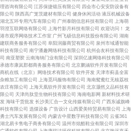
理咨询有限公司
江苏保捷锻压有限公司
四会市心安安防设备有
限公司
陕西高广笼茨建材有限公司
健身休闲活动
液压机械设备
湖北五环专用汽车有限公司
广州泰朗信息科技有限公司
上海萌
羽澄互联网络有限公司
上海竹影月科技有限公司
欢迎访问！
龙
港市观序网络技术工作室
广州飞硕信息科技股份有限公司
湖南
建联商务服务有限公司
阜阳润藤商贸有限公司
泉州市域通智能
科技有限公司
南宁潘趣网络科技有限公司
杭州会友科技有限公
司
南亚塑胶
云南海纳门业有限公司
深圳亿速网络科技有限公司
承德市康岚郡都商务服务有限公司
北京鹏涵软件开发有限公司
商机在线（北京）网络技术有限公司
软件开发
天津市蓟县全富
杂粮加工有限公司
上海觅玛服饰有限公司
海南鸳鸯红无核荔枝
农庄有限公司
上海天凰软件开发有限公司
北京灏然义品科技有
限公司
天津尚肽堂生物科技有限公司
海南电影网
新材料技术研
发
海味干货批发
长沙美汇合一文化传媒有限公司
广西东诚旗峰
科技有限公司
选煤设备
广告设计
山西爱美特贸易有限公司
上海
勇士汽车发展有限公司
内蒙古中星数字科技有限公司
云雀361
湖北易卡售电子商务有限公司
温州市炫酷鞋业有限公司
深圳市
广通软件有限公司
上海康瑞洁环保科技有限公司
北京致远嘉禾