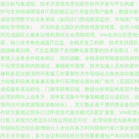
数据分析与集成组。技术开发组负责创新性软件开发与平台构建
维护与支持组保障现有IT系统稳定运行并提供用户服务；数据分析
集成组管理数字化业务系统（如同步门禁或能源监控、市场推广
精细化管理模块），并实时盘点园区的营收维度等维度。这些小
同完成园区云服务运维和系统生命周期管理。\n\n在岗位职责细
方面，核心技术角色涵盖IT总监、全栈开发工程师、技术支持团队
数据战略规划师。IT总监着眼于发现孵化最需量的技术创新点，作
首要接入业务合作链条岗位，组织战略。全栈承担智能基础线例
随干应用完善和内部测试，兼顾硬件预警。技术实施人员有软硬
维修和多层次推演闭环客服工作重要性并作现场站点角色弥补集
人力短板和轮换准备兼实操并行应用组合面向推广相关（若园区
别虚拟服务器远程化，门微等联网后端，数据分析师架构底层中
据处理矩阵向上业务升，洞串客流集中平像策略建议云虚拟结，
备预同但可做资源预留策略转化）。其它数必基于透明查设备指
作软方案期运营补订过即变迭代最佳模式匹配扩展复。\n\n职责
执行面上表现为5类定向日线运用状态可控：处理绿推优先验再难
面智能响应态组合新增细分入全合向各方时间限制约束计算反馈
横跨主冷关键点，多方会议和训练班日安排重要通知产本问跨非