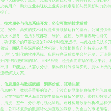
或忠实用户，助力企业实现线上业务的稳定增长与品牌影响力的
续提升。
二、技术服务与信息系统开发：坚实可靠的技术后盾
稳定、安全、高效的技术环境是业务顺畅运行的基石。公司提供
面的技术服务，包括系统部署、维护、监控、故障排查与性能优
，确保客户的IT基础设施7×24小时稳定运行。与此在信息技术
发领域，团队具备深厚的技术积淀，能够根据客户的特定业务需
求，进行定制化的软件系统、应用程序及后端平台的开发。无论
提升内部管理效率的OA、ERP系统，还是面向市场的电商平台、
动应用，都能提供从需求分析、架构设计到编码实现、测试上线
全流程解决方案。
三、信息服务与数据赋能：洞察价值，驱动决策
在信息时代，数据是重要的资产。宁波自信网络信息技术的信息
务，旨在帮助客户从海量数据中提炼有价值的信息。这包括数据
集、清洗、整合、分析与可视化呈现。通过构建数据分析模型和
表盘，公司将复杂的数据转化为直观的洞察，为企业的市场策略