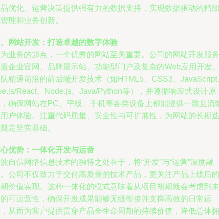
产品优化、运营决策提供强有力的数据支持，实现数据驱动的精
化管理和业务创新。
四、网站开发：打造卓越的数字体验
作为业务的起点，一个优秀的网站至关重要。公司的网站开发服
覆盖企业官网、品牌展示站、功能型门户及复杂的Web应用开发
队精通前沿的前后端开发技术（如HTML5、CSS3、JavaScript
ue.js/React、Node.js、Java/Python等），并遵循响应式设计原
则，确保网站在PC、平板、手机等各类设备上都能提供一致且流
的用户体验。注重代码质量、安全性与可扩展性，为网站的长期
代奠定坚实基础。
核心优势：一体化开发与运营
波自信网络信息技术的独特之处在于，将“开发”与“运营”深度融
合。公司不仅致力于交付高质量的技术产品，更关注产品上线后
长期价值实现。这种一体化的模式意味着从项目初期就会考虑到
来的可运营性，确保开发成果能够无缝衔接并支撑高效的日常运
营，从而为客户提供贯穿产品全生命周期的持续价值，降低总体